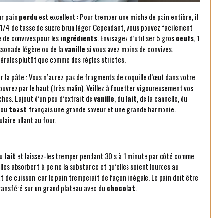
ur pain
perdu
est excellent : Pour tremper une miche de pain entière, il
 1/4 de tasse de sucre brun léger. Cependant, vous pouvez facilement
 de convives pour les
ingrédients
. Envisagez d’utiliser 5 gros
oeufs
, 1
ssonade légère ou de la
vanille
si vous avez moins de convives.
ales plutôt que comme des règles strictes.
r la pâte : Vous n’aurez pas de fragments de coquille d’œuf dans votre
ouvrez par le haut (très malin). Veillez à fouetter vigoureusement vos
nches. L’ajout d’un peu d’extrait de
vanille
, du
lait
, de la cannelle, du
ou
toast
français une grande saveur et une grande harmonie.
aire allant au four.
du
lait
et laissez-les tremper pendant 30 s à 1 minute par côté comme
elles absorbent à peine la substance et qu’elles soient lourdes au
at de cuisson, car le pain tremperait de façon inégale. Le pain doit être
transféré sur un grand plateau avec du
chocolat
.