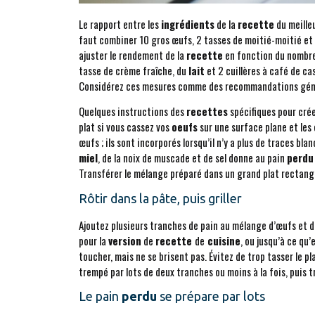
Le rapport entre les
ingrédients
de la
recette
du meille
faut combiner 10 gros œufs, 2 tasses de moitié-moitié et
ajuster le rendement de la
recette
en fonction du nombre
tasse de crème fraîche, du
lait
et 2 cuillères à café de ca
Considérez ces mesures comme des recommandations génér
Quelques instructions des
recettes
spécifiques pour crée
plat si vous cassez vos
oeufs
sur une surface plane et les 
œufs ; ils sont incorporés lorsqu’il n’y a plus de traces bla
miel
, de la noix de muscade et de sel donne au pain
perdu
Transférer le mélange préparé dans un grand plat rectangul
Rôtir dans la pâte, puis griller
Ajoutez plusieurs tranches de pain au mélange d’œufs et 
pour la
version
de
recette
de
cuisine
, ou jusqu’à ce qu’
toucher, mais ne se brisent pas. Évitez de trop tasser le pl
trempé par lots de deux tranches ou moins à la fois, puis 
Le pain
perdu
se prépare par lots