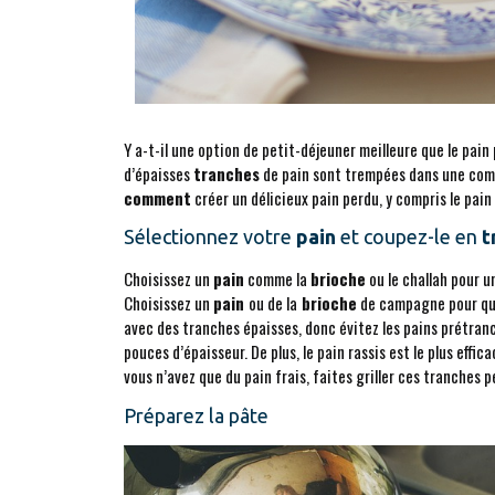
Y a-t-il une option de petit-déjeuner meilleure que le pain
d’épaisses
tranches
de pain sont trempées dans une com
comment
créer un délicieux pain perdu, y compris le pain i
Sélectionnez votre
pain
et coupez-le en
t
Choisissez un
pain
comme la
brioche
ou le challah pour u
Choisissez un
pain
ou de la
brioche
de campagne pour que
avec des tranches épaisses, donc évitez les pains prétran
pouces d’épaisseur. De plus, le pain rassis est le plus effi
vous n’avez que du pain frais, faites griller ces tranches
Préparez la pâte