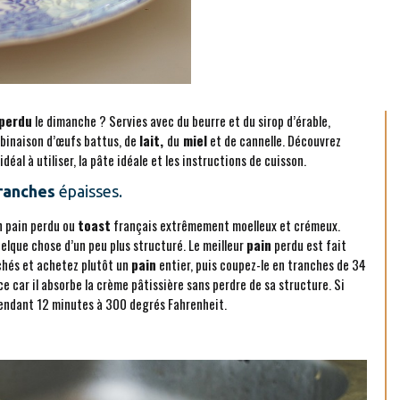
perdu
le dimanche ? Servies avec du beurre et du sirop d’érable,
binaison d’œufs battus, de
lait,
du
miel
et de cannelle. Découvrez
déal à utiliser, la pâte idéale et les instructions de cuisson.
ranches
épaisses.
n pain perdu ou
toast
français extrêmement moelleux et crémeux.
lque chose d’un peu plus structuré. Le meilleur
pain
perdu est fait
chés et achetez plutôt un
pain
entier, puis coupez-le en tranches de 34
cace car il absorbe la crème pâtissière sans perdre de sa structure. Si
 pendant 12 minutes à 300 degrés Fahrenheit.