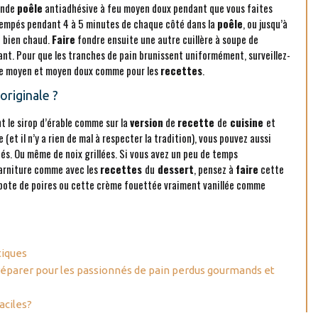
ande
poêle
antiadhésive à feu moyen doux pendant que vous faites
trempés pendant 4 à 5 minutes de chaque côté dans la
poêle
, ou jusqu’à
it bien chaud.
Faire
fondre ensuite une autre cuillère à soupe de
ant. Pour que les tranches de pain brunissent uniformément, surveillez-
tre moyen et moyen doux comme pour les
recettes
.
originale ?
nt le sirop d’érable comme sur la
version
de
recette
de
cuisine
et
e (et il n’y a rien de mal à respecter la tradition), vous pouvez aussi
hés. Ou même de noix grillées. Si vous avez un peu de temps
garniture comme avec les
recettes
du
dessert
, pensez à
faire
cette
mpote de poires ou cette crème fouettée vraiment vanillée comme
tiques
 préparer pour les passionnés de pain perdus gourmands et
aciles?